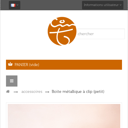
Informations utilisateur
PANIER
(vide)
Navigation
bascule
>
accessoires
>
Boite métallique à clip (petit)