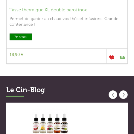
Tasse thermique XL double paroi inox
Permet de garder au chaud vos thés et infusions. Grande
contenance !
En stock
18,90 €
Le Cin-Blog
‹
›