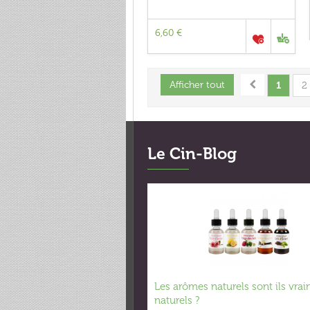
6,60 €
Afficher tout
1
2
Le Cin-Blog
Les arômes naturels sont ils vra
naturels ?