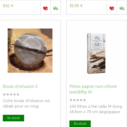
9,61 €
35,95 €
Filtres papier non-chloré
Boule d'infusion S
teeli®flip M
Cette boule d'infusion est
idéale pour un mug.
100 filtres à thé taille M (long.
18.8cm x 7.9 cm large)papier
non-chloré
En stock
En stock