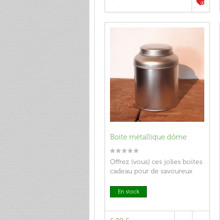
Boite métallique dôme
Offrez (vous) ces jolies boites
cadeau pour de savoureux
mélanges Cin-T !
En stock