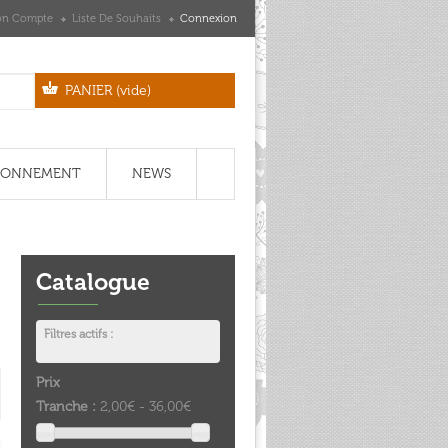
n Compte
Liste De Souhaits
Connexion
PANIER
(vide)
IONNEMENT
NEWS
Catalogue
Filtres actifs :
Prix
Tranche :
2,00€ - 36,00€