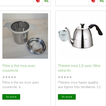
Filtre à thé inox avec
Théière inox 1,1l avec filtre
couvercle
extra fin
Filtre à thé en inox avec
Théière inox haute qualité,
couvercle, à
aux lignes très tendance. 1,1
placer directement dans le
litre.
mug !Le couvercle permet
En stock
En stock
une meilleure...