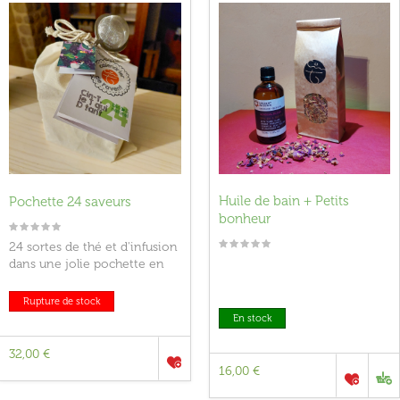
Huile de bain + Petits
Pochette 24 saveurs
bonheur
24 sortes de thé et d'infusion
dans une jolie pochette en
coton non-blanchi. Un
magnifique cadeau !
Rupture de stock
En stock
32,00 €
16,00 €