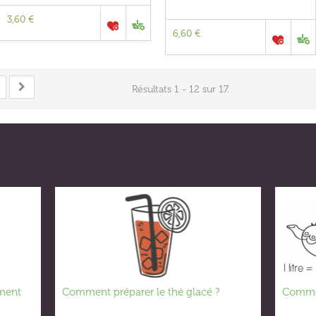
3,60 €
6,60 €
Résultats 1 - 12 sur 17.
iment
Comment préparer le thé glacé ?
Commen