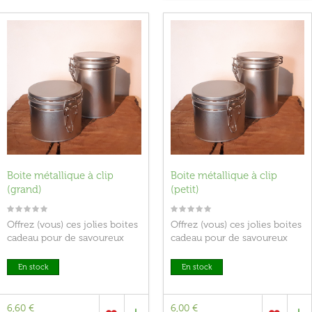
Boite métallique à clip
Boite métallique à clip
(grand)
(petit)
Offrez (vous) ces jolies boites
Offrez (vous) ces jolies boites
cadeau pour de savoureux
cadeau pour de savoureux
mélanges Cin-T !
mélanges Cin-T !
En stock
En stock
6,60 €
6,00 €