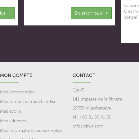
La bonn
C'est t
plus
En savoir plus
conseil
MON COMPTE
CONTACT
Cin-T
Mes commandes
141 impasse de la Rivière
Mes retours de marchandise
69770 Villechenève
Mes avoirs
tél. : 06 81 80 01 59
Mes adresses
info@cin-t.com
Mes informations personnelles