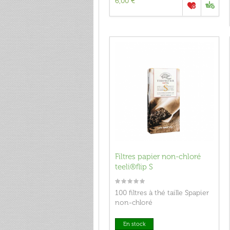
6,00 €
Filtres papier non-chloré
teeli®flip S
100 filtres à thé taille Spapier
non-chloré
En stock