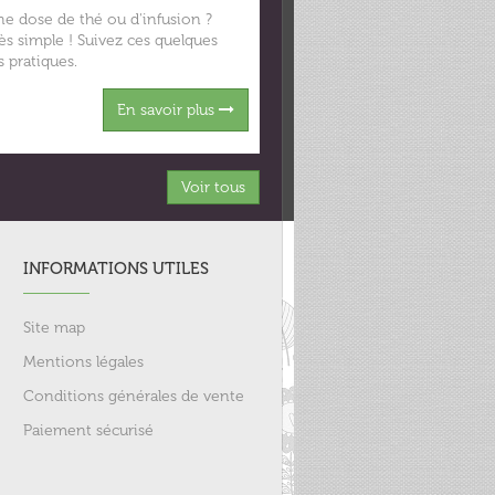
e dose de thé ou d'infusion ?
rès simple ! Suivez ces quelques
s pratiques.
En savoir plus
Voir tous
INFORMATIONS UTILES
Site map
Mentions légales
Conditions générales de vente
Paiement sécurisé