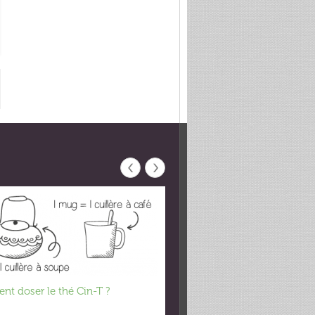
‹
›
t doser le thé Cin-T ?