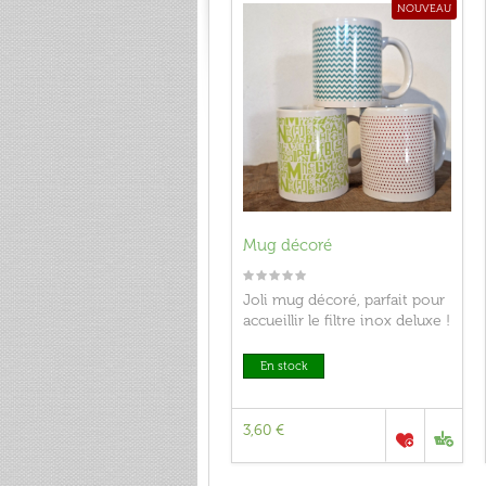
NOUVEAU
Mug décoré
Joli mug décoré, parfait pour
accueillir le filtre inox deluxe !
En stock
3,60 €