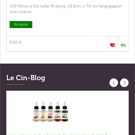
100 filtres à thé taille M (long. 18.8cm x 7.9 cm large)papier
non-chloré
En stock
6,60 €
Le Cin-Blog
‹
›