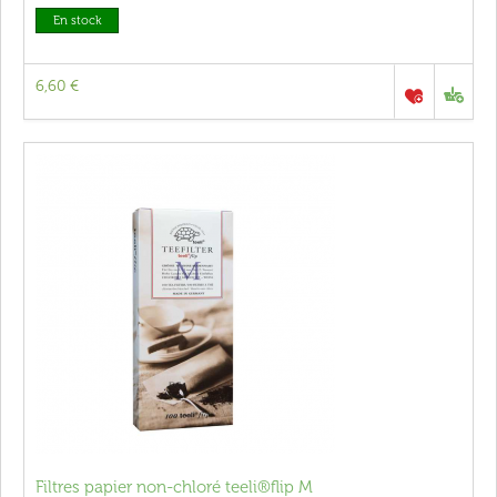
En stock
6,60 €
Filtres papier non-chloré teeli®flip M