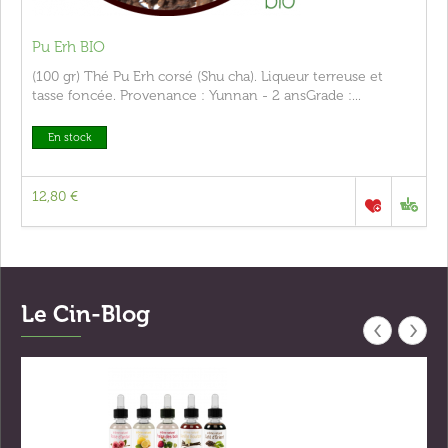
Pu Erh BIO
(100 gr) Thé Pu Erh corsé (Shu cha). Liqueur terreuse et
tasse foncée. Provenance : Yunnan - 2 ansGrade :...
En stock
12,80 €
Le Cin-Blog
‹
›