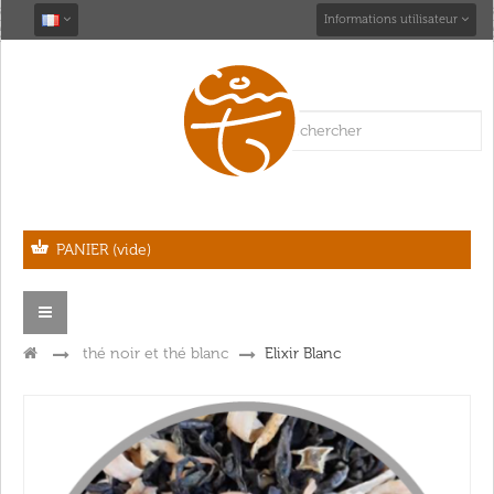
Informations utilisateur
PANIER
(vide)
Navigation
bascule
>
thé noir et thé blanc
>
Elixir Blanc