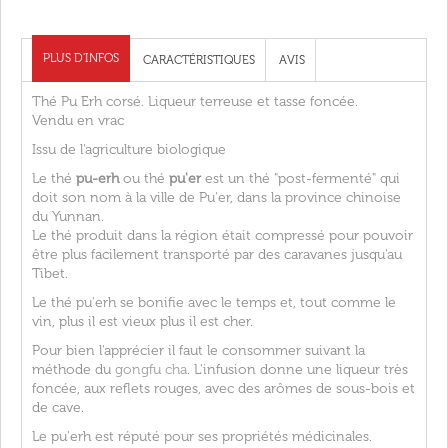
PLUS D'INFOS
CARACTÉRISTIQUES
AVIS
Thé Pu Erh corsé. Liqueur terreuse et tasse foncée.
Vendu en vrac
Issu de l'agriculture biologique
Le thé
pu-erh
ou thé
pu'er
est un thé "post-fermenté" qui
doit son nom à la ville de Pu'er, dans la province chinoise
du Yunnan.
Le thé produit dans la région était compressé pour pouvoir
être plus facilement transporté par des caravanes jusqu'au
Tibet.
Le thé pu'erh se bonifie avec le temps et, tout comme le
vin, plus il est vieux plus il est cher.
Pour bien l'apprécier il faut le consommer suivant la
méthode du
gongfu cha
. L'infusion donne une liqueur très
foncée, aux reflets rouges, avec des arômes de sous-bois et
de cave.
Le pu'erh est réputé pour ses propriétés médicinales.