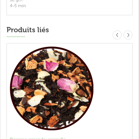
4-5 min
Produits liés
‹
›