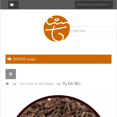
Informations utilisateur
PANIER
(vide)
Navigation
bascule
>
thé noir et thé blanc
>
Pu Erh BIO