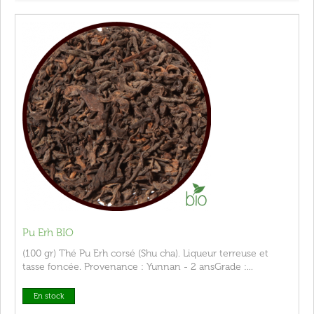
Pu Erh BIO
(100 gr) Thé Pu Erh corsé (Shu cha). Liqueur terreuse et
tasse foncée. Provenance : Yunnan - 2 ansGrade :...
En stock