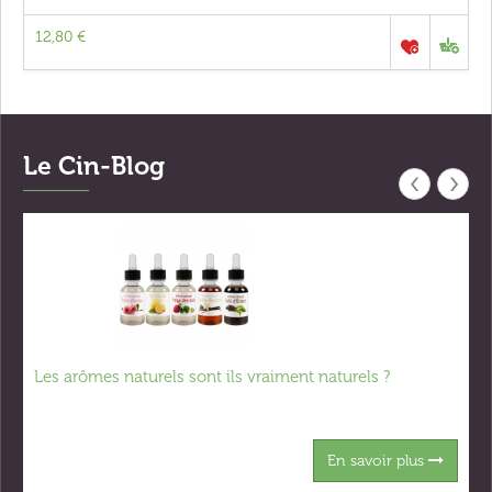
12,80 €
Le Cin-Blog
‹
›
Les arômes naturels sont ils vraiment naturels ?
En savoir plus