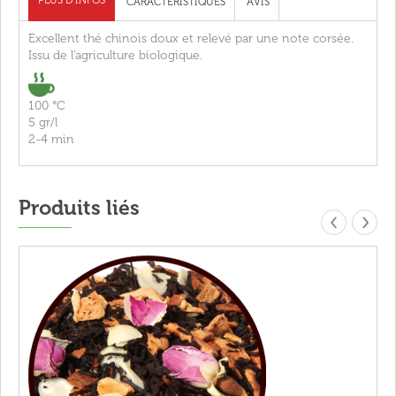
PLUS D'INFOS
CARACTÉRISTIQUES
AVIS
Excellent thé chinois doux et relevé par une note corsée.
Issu de l’agriculture biologique.
100 °C
5 gr/l
2-4 min
Produits liés
‹
›