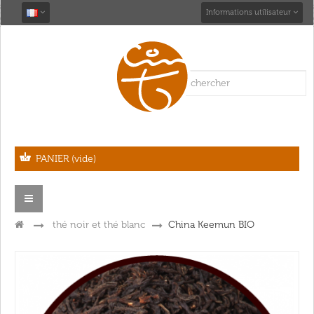
Informations utilisateur
PANIER
(vide)
Navigation
bascule
>
thé noir et thé blanc
>
China Keemun BIO